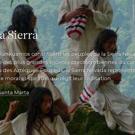
a Sierra
Kankuamos constituent les peuples de la Sierra Neva
 des plus grandes sociétés précolombiennes du con
u des Aztèques. Pour eux, la Sierra Nevada représen
 moral et spirituel qui régit leur civilisation.
Santa Marta