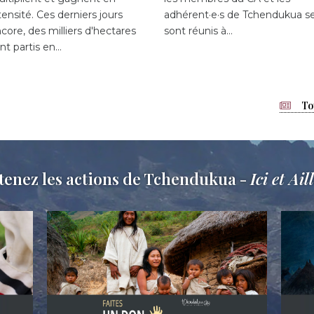
tensité. Ces derniers jours
adhérent·e·s de Tchendukua s
core, des milliers d'hectares
sont réunis à…
nt partis en…
To
tenez les actions de Tchendukua -
Ici et Ail