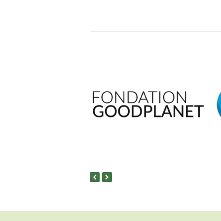
previous
next
slide
slide