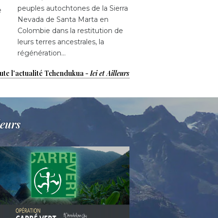
peuples autochtones de la Sierra
e
Nevada de Santa Marta en
Colombie dans la restitution de
leurs terres ancestrales, la
régénération…
ute l'actualité Tchendukua -
Ici et Ailleurs
leurs