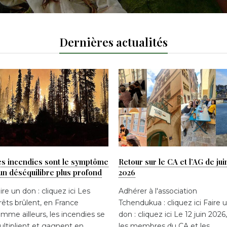
Dernières actualités
s incendies sont le symptôme
Retour sur le CA et l’AG de jui
un déséquilibre plus profond
2026
ire un don : cliquez ici Les
Adhérer à l'association
rêts brûlent, en France
Tchendukua : cliquez ici Faire 
mme ailleurs, les incendies se
don : cliquez ici Le 12 juin 2026,
ltiplient et gagnent en
les membres du CA et les