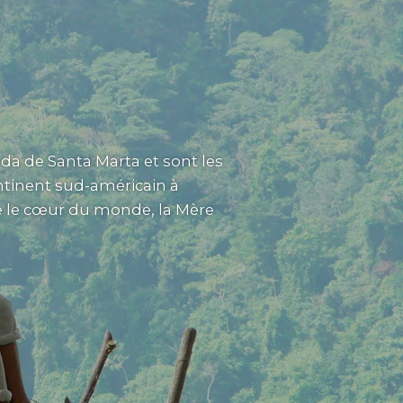
da de Santa Marta et sont les
tinent sud-américain à
te le cœur du monde, la Mère