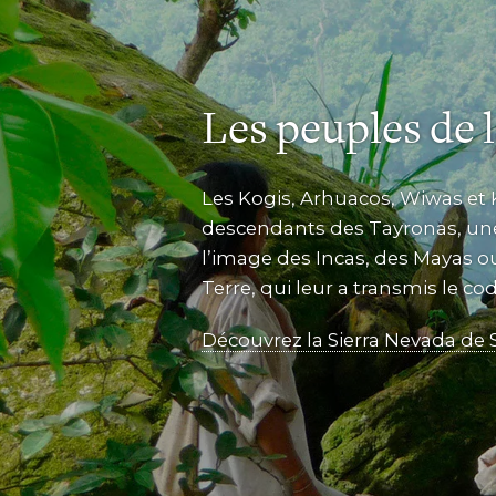
Les peuples de l
Les Kogis, Arhuacos, Wiwas et 
descendants des Tayronas, une
l’image des Incas, des Mayas o
Terre, qui leur a transmis le code
Découvrez la Sierra Nevada de 