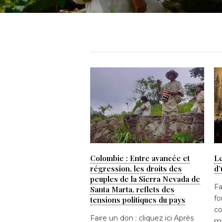
Colombie : Entre avancée et
Le
régression, les droits des
d’
peuples de la Sierra Nevada de
Fa
Santa Marta, reflets des
fo
tensions politiques du pays
co
Faire un don : cliquez ici Après
mu