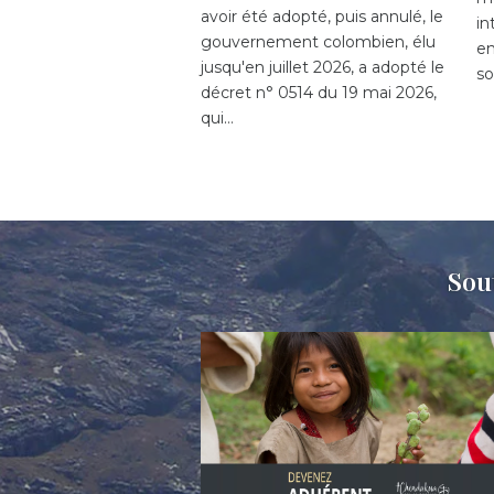
avoir été adopté, puis annulé, le
in
gouvernement colombien, élu
en
jusqu'en juillet 2026, a adopté le
so
décret n° 0514 du 19 mai 2026,
qui…
Sou