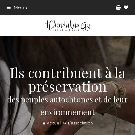
Panie
he
Menu
Ils contribuent à la
préservation
des peuples autochtones et de leur
environnement
Accueil
↣
L’association