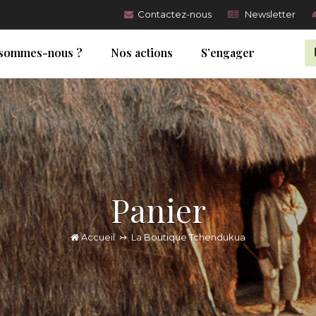
Contactez-nous
Newsletter
 sommes-nous ?
Nos actions
S’engager
Panier
Accueil
↣
La Boutique Tchendukua