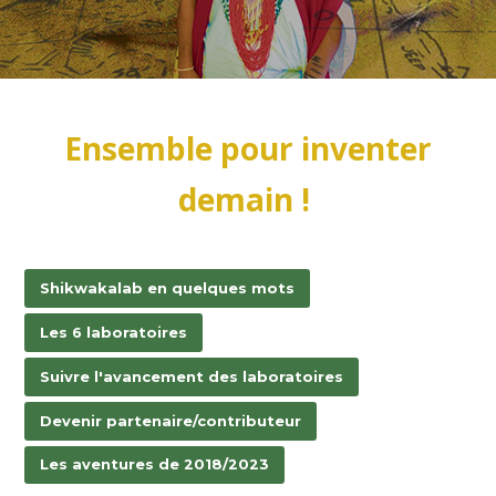
Ensemble pour inventer
demain !
Shikwakalab en quelques mots
Les 6 laboratoires
Suivre l'avancement des laboratoires
Devenir partenaire/contributeur
Les aventures de 2018/2023