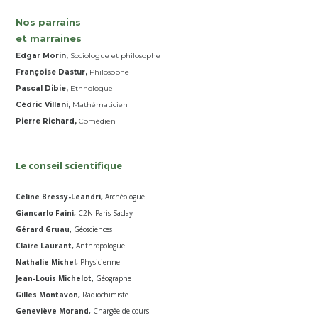
Nos parrains
et marraines
Edgar Morin,
Sociologue et philosophe
Françoise Dastur,
Philosophe
Pascal Dibie,
Ethnologue
Cédric Villani,
Mathématicien
Pierre Richard,
Comédien
Le conseil scientifique
Céline Bressy-Leandri,
Archéologue
Giancarlo Faini,
C2N Paris-Saclay
Gérard Gruau,
Géosciences
Claire Laurant,
Anthropologue
Nathalie Michel,
Physicienne
Jean-Louis Michelot,
Géographe
Gilles Montavon,
Radiochimiste
Geneviève Morand,
Chargée de cours