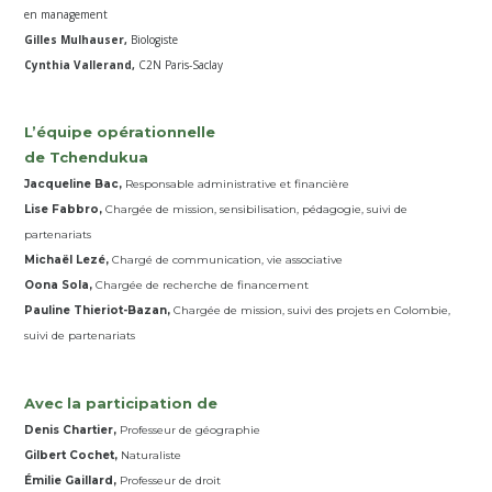
en management
Gilles Mulhauser,
Biologiste
Cynthia Vallerand,
C2N Paris-Saclay
L’équipe opérationnelle
de Tchendukua
Jacqueline Bac,
Responsable administrative et financière
Lise Fabbro,
Chargée de mission, sensibilisation, pédagogie, suivi de
partenariats
Michaël Lezé,
Chargé de communication, vie associative
Oona Sola,
Chargée de recherche de financement
Pauline Thieriot-Bazan,
Chargée de mission, suivi des projets en Colombie,
suivi de partenariats
Avec la participation de
Denis Chartier,
Professeur de géographie
Gilbert Cochet,
Naturaliste
Émilie Gaillard,
Professeur de droit