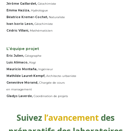
Jérôme Gaillardet,
Géochimiste
Emma Haziza,
Hydrologue
Béatrice Kremer-Cochet,
Naturaliste
Ivan Isorio Leon,
Géochimiste
Cédric Villani,
Mathématicien
L’équipe projet
Eric Julien,
Géographe
Luis Alimaco,
Kogi
Mauricio Montaña,
Ingénieur
Mathilde Lauret-Kempf,
Architecte-urbaniste
Geneviève Morand,
Chargée de cours
en management
Gladys Laverde,
Coordination de projets
Suivez
l’avancement
des
préparatifs des laboratoires